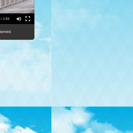
 / 1:54
served.