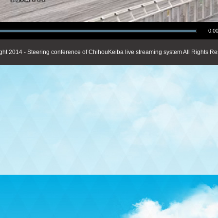
0:00
ght 2014 - Steering conference of ChihouKeiba live streaming system All Rights Re